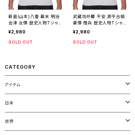
新島(山本)八重 幕末 明治
武蔵坊弁慶 平安 源平合戦
会津 女傑 歴史人物Tシャ
豪傑 僧兵 歴史人物Tシャ
ツ081
ツ088
¥2,980
¥2,980
SOLD OUT
SOLD OUT
CATEGORY
アイテム
Tシャツ
日本
スタンダードTシャツ
ロンT(長袖)
飛鳥時代
世界