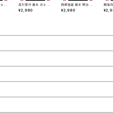
士 海
高杉晋作 幕末 志士 長
西郷隆盛 幕末 明治 志
勝海舟
シャツ
州 奇兵隊 歴史人物Tシ
士 薩摩 歴史人物Tシャ
歴史人
¥2,980
¥2,980
¥2,
ャツ004
ツ007