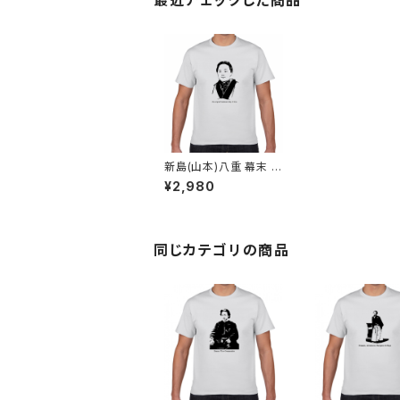
最近チェックした商品
新島(山本)八重 幕末 明
治 会津 女傑 歴史人物
¥2,980
Tシャツ081
同じカテゴリの商品