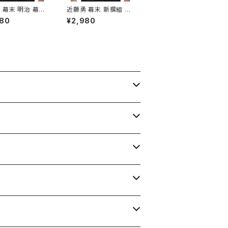
 幕末 明治 幕臣
近藤勇 幕末 新撰組 歴
物Tシャツ008
史人物Tシャツ020
980
¥2,980