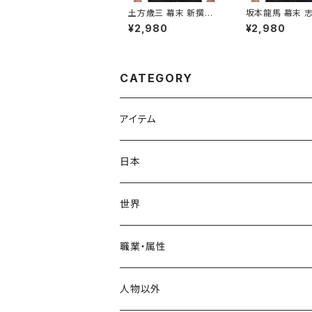
土方歳三 幕末 新撰組
坂本龍馬 幕末 志
歴史人物Tシャツ002
援隊 歴史人物T
¥2,980
¥2,980
003
CATEGORY
アイテム
Tシャツ
日本
スタンダードTシャツ
ロンT(長袖)
飛鳥時代
世界
トライブレンドTシャツ
奈良時代
ヨーロッパ
職業・属性
ビッグシルエットTシャツ
イングランド
平安時代
アメリカ
神格
人物以外