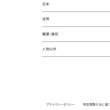
Tシャツ
日本
スタンダードTシャツ
ロンT(長袖)
飛鳥時代
世界
トライブレンドTシャツ
奈良時代
ヨーロッパ
職業・属性
ビッグシルエットTシャツ
イングランド
平安時代
アメリカ
神格
人物以外
ドイツ
鎌倉時代
インド
天皇・皇帝・王
禅画
ポーランド
仙厓義梵
南北朝時代
中国
皇族・王族
動物
ハンガリー
三国志
室町時代
中東
貴族・公家
縁起物
オランダ
プライバシーポリシー
特定商取引法に基
唐
エジプト
戦国時代
アフリカ
政治家