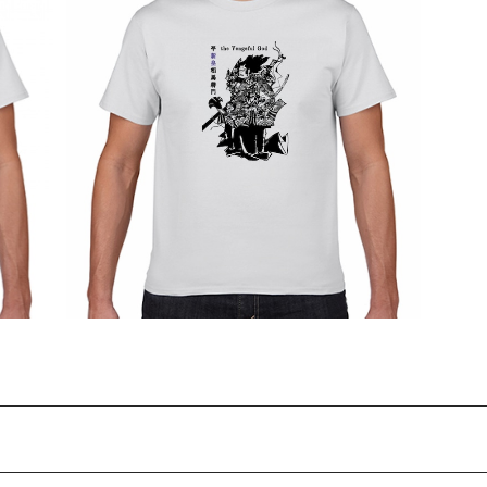
SOLD OUT
人物T
平将門 平安 豪族 武将 歴史人物Tシャツ104
¥2,980