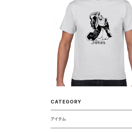
SOLD OUT
平清盛 平安 平家 源平合戦 武将 歴史
シャツ041
¥2,980
CATEGORY
アイテム