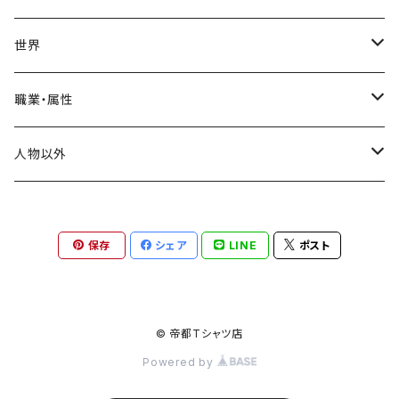
スタンダードTシャツ
ロンT(長袖)
飛鳥時代
世界
トライブレンドTシャツ
奈良時代
ヨーロッパ
職業・属性
ビッグシルエットTシャツ
イングランド
平安時代
アメリカ
神格
人物以外
ドイツ
鎌倉時代
インド
天皇・皇帝・王
禅画
保存
シェア
LINE
ポスト
ポーランド
仙厓義梵
南北朝時代
中国
皇族・王族
動物
ハンガリー
三国志
室町時代
中東
貴族・公家
縁起物
© 帝都Tシャツ店
オランダ
Powered by
唐
エジプト
戦国時代
アフリカ
政治家