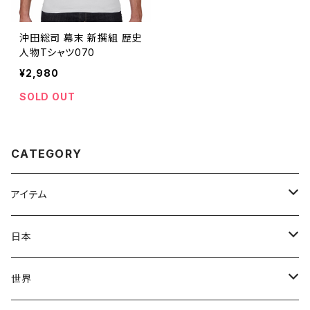
沖田総司 幕末 新撰組 歴史
人物Tシャツ070
¥2,980
SOLD OUT
CATEGORY
アイテム
Tシャツ
日本
スタンダードTシャツ
ロンT(長袖)
飛鳥時代
世界