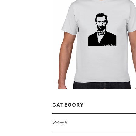
SOLD OUT
エイブラハム・リンカーン アメリカ合衆国
6代大統領 歴史人物Tシャツ057
¥2,980
CATEGORY
アイテム