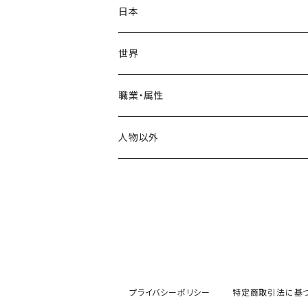
Tシャツ
日本
スタンダードTシャツ
ロンT(長袖)
飛鳥時代
世界
トライブレンドTシャツ
奈良時代
ヨーロッパ
職業・属性
ビッグシルエットTシャツ
イングランド
平安時代
アメリカ
神格
人物以外
ドイツ
鎌倉時代
インド
天皇・皇帝・王
禅画
ポーランド
仙厓義梵
南北朝時代
中国
皇族・王族
動物
ハンガリー
三国志
室町時代
中東
貴族・公家
縁起物
オランダ
プライバシーポリシー
特定商取引法に基
唐
エジプト
戦国時代
アフリカ
政治家