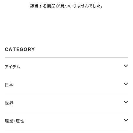
該当する商品が見つかりませんでした。
CATEGORY
アイテム
Tシャツ
日本
スタンダードTシャツ
ロンT(長袖)
飛鳥時代
世界
トライブレンドTシャツ
奈良時代
ヨーロッパ
職業・属性