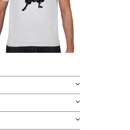
武蔵 戦国 江戸 剣豪 歴史人物Tシャツ0
48
¥2,980