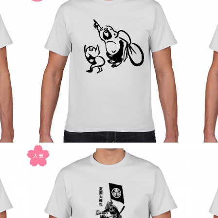
SOLD OUT
指月布袋画賛 Hotei and Child pointing
大石
at the moon 禅画Tシャツ001
¥2,980
SOLD OUT