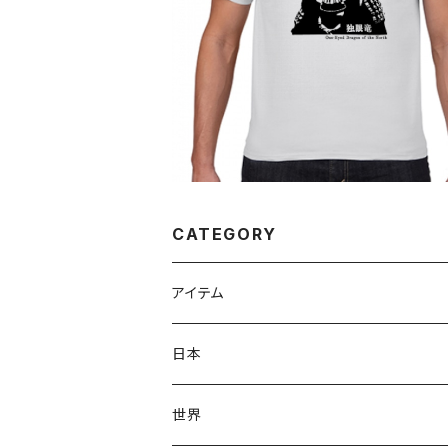
伊達政宗 戦国 江戸 仙台 戦国武将 歴
Tシャツ036
¥2,980
CATEGORY
アイテム
Tシャツ
日本
スタンダードTシャツ
ロンT(長袖)
飛鳥時代
世界