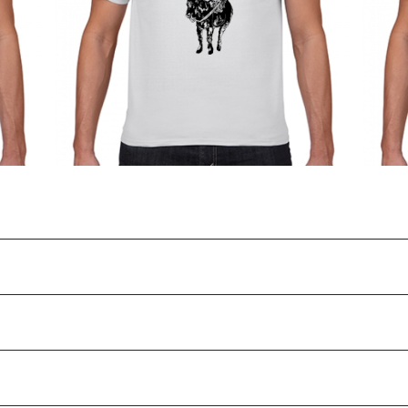
史人物
徳川家康 戦国 江戸 征夷大将軍 戦国武将 歴
宮本
史人物Tシャツ045
¥2,980