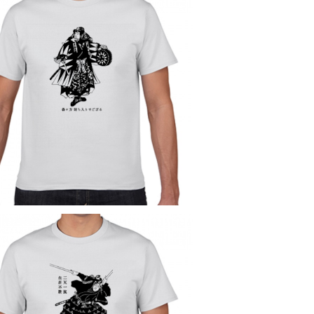
SOLD OUT
内蔵助良雄 江戸 元禄 忠臣蔵 侍 歴史人
物Tシャツ031
¥2,980
SOLD OUT