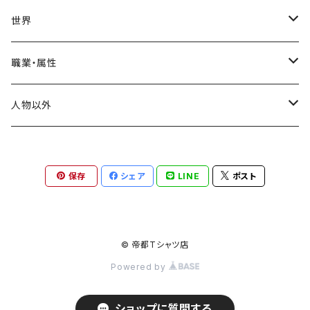
スタンダードTシャツ
ロンT(長袖)
飛鳥時代
世界
トライブレンドTシャツ
奈良時代
ヨーロッパ
職業・属性
ビッグシルエットTシャツ
イングランド
平安時代
アメリカ
神格
人物以外
ドイツ
鎌倉時代
インド
天皇・皇帝・王
禅画
保存
シェア
LINE
ポスト
ポーランド
仙厓義梵
南北朝時代
中国
皇族・王族
動物
ハンガリー
三国志
室町時代
中東
貴族・公家
縁起物
© 帝都Tシャツ店
オランダ
Powered by
唐
エジプト
戦国時代
アフリカ
政治家
フランス
ショップに質問する
春秋戦国