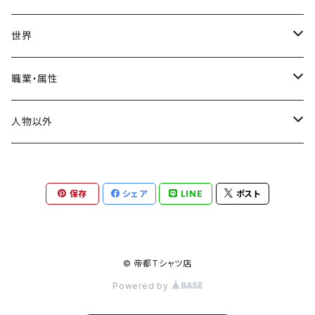
スタンダードTシャツ
ロンT(長袖)
飛鳥時代
世界
トライブレンドTシャツ
奈良時代
ヨーロッパ
職業・属性
ビッグシルエットTシャツ
イングランド
平安時代
アメリカ
神格
人物以外
ドイツ
鎌倉時代
インド
天皇・皇帝・王
禅画
保存
シェア
LINE
ポスト
ポーランド
仙厓義梵
南北朝時代
中国
皇族・王族
動物
ハンガリー
三国志
室町時代
中東
貴族・公家
縁起物
© 帝都Tシャツ店
オランダ
Powered by
唐
エジプト
戦国時代
アフリカ
政治家